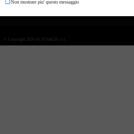
Non mostrare piu' questo messaggio
scana.it
©
Copyright 2026 by STARCH s.r.l.