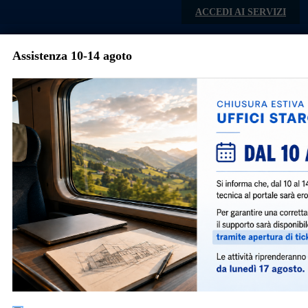
Skip to main content
ACCEDI AI SERVIZI
Assistenza 10-14 agoto
Comune di Cinigiano
Menu
Comune di Cinigiano
Indirizzo:
Piazzale Capitano
Bruchi, 3
Telefono:
0564.99.44.11
PEC:
comune.cinigiano@postacert.to